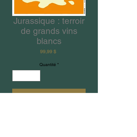
Jurassique : terroir
de grands vins
blancs
Prix
99,99 $
Quantité
*
Ajouter au panier
Édition limitée à 100 tirages.
Jurassique : terroir de grands vins
blancs, une illustration de Francis
Léveillée